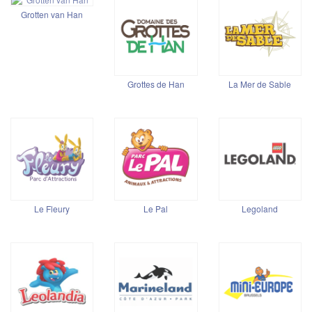
Grotten van Han
Grottes de Han
La Mer de Sable
Le Fleury
Le Pal
Legoland